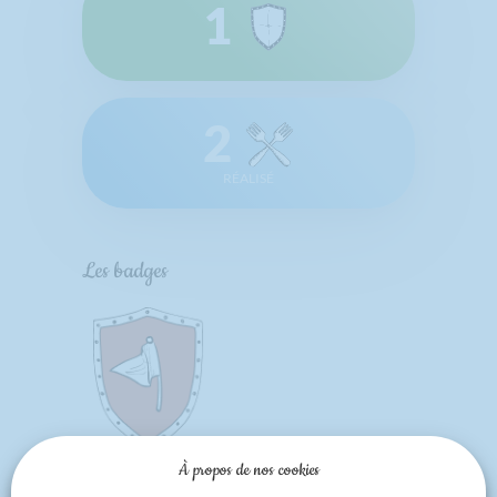
1
2
RÉALISÉ
Les badges
Bien le
À propos de nos cookies
bonjour !