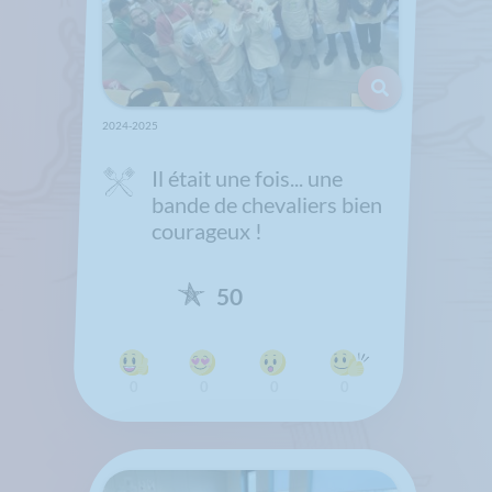
2024-2025
Il était une fois... une
bande de chevaliers bien
courageux !
50
0
0
0
0