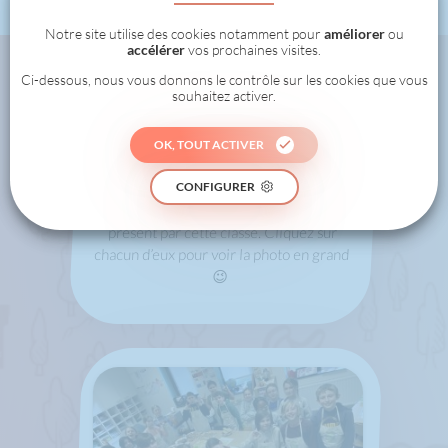
Notre site utilise des cookies notamment pour
améliorer
ou
accélérer
vos prochaines visites.
Ci-dessous, nous vous donnons le contrôle sur les cookies que vous
souhaitez activer.
Cette classe
a déjà relevé
OK, TOUT ACTIVER
ces défis !
CONFIGURER
Voici tous les challenges réalisés jusqu’à
présent par cette classe. Cliquez sur
chacun d’eux pour voir la photo en grand
😉