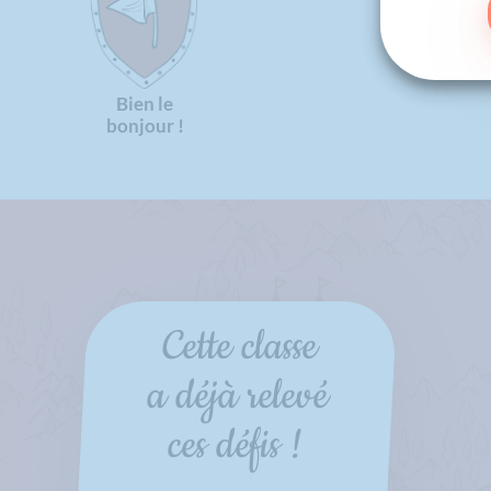
Bien le
bonjour !
Cette classe
a déjà relevé
ces défis !