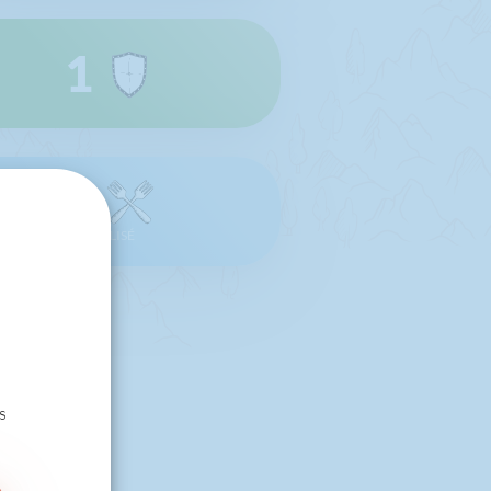
1
0
RÉALISÉ
s