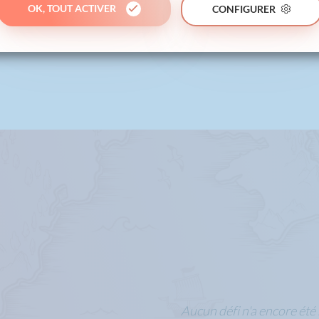
OK, TOUT ACTIVER
CONFIGURER
Aucun défi n'a encore été 