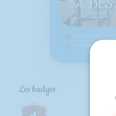
5A DES
CLASSE
VBS WONDERWIJS
INE GETTEMANS
Les badges