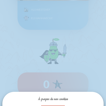
VLS WESTDIEP
ELS VANHAECKE
0
À propos de nos cookies