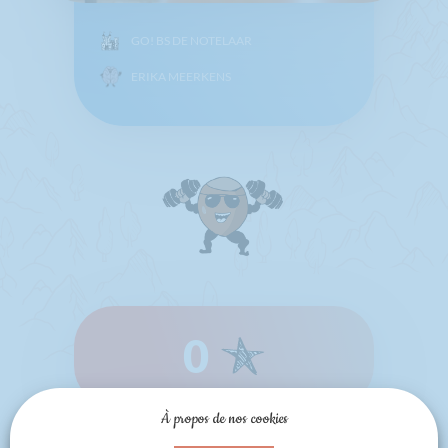
GO! BS DE NOTELAAR
ERIKA MEERKENS
0
À propos de nos cookies