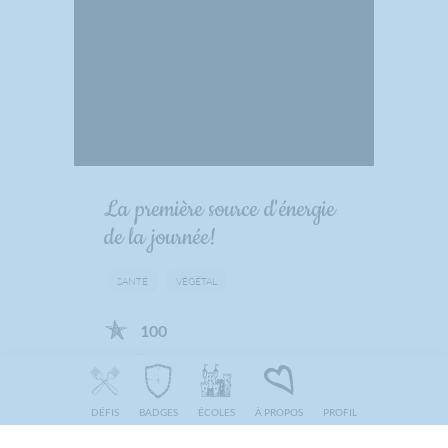
La première source d'énergie
de la journée!
SANTÉ
VÉGÉTAL
100
Petit déjeuner partagé en classe.
Au menu: pain, lait, céréales,
DÉFIS
BADGES
ÉCOLES
À PROPOS
PROFIL
fromage, confiture, oeufs et