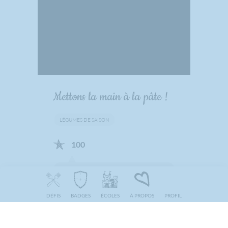
Mettons la main à la pâte !
LÉGUMES DE SAISON
100
Plusieurs élèves ont réalisé à
différentes reprises des recettes
DÉFIS
BADGES
ÉCOLES
À PROPOS
PROFIL
à la maison et les parents ont
validé aussi :-)