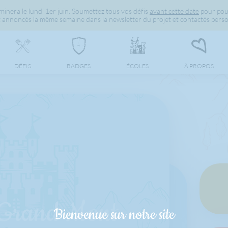
inera le lundi 1er juin. Soumettez tous vos défis
avant cette date
pour pou
 annoncés la même semaine dans la newsletter du projet et contactés perso
DÉFIS
BADGES
ÉCOLES
À PROPOS
 Grand Mont
Bienvenue sur notre site