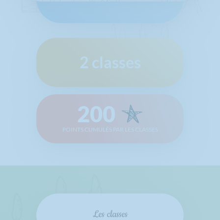
2 classes
200
POINTS CUMULÉS PAR LES CLASSES
Les classes