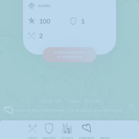
ANDRE
100
1
2
VOIR LES DÉTAILS
ET LES ÉLÈVES
Vie privée (GDPR)
Cookies
Plan du site
GoodPlanet Belgium | Edinburgstraat 26 Rue d’Edimbourg – Brussel 1050 Bruxelles
DÉFIS
BADGES
ÉCOLES
À PROPOS
PROFIL