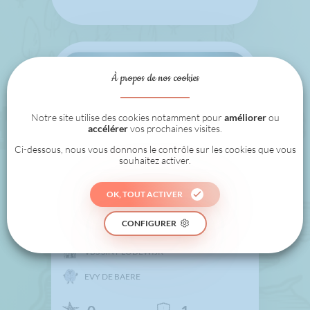
À propos de nos cookies
Notre site utilise des cookies notamment pour
améliorer
ou
accélérer
vos prochaines visites.
Ci-dessous, nous vous donnons le contrôle sur les cookies que vous
souhaitez activer.
L5 Beveren-Kruibeke-
OK, TOUT ACTIVER
Zwijndrecht
CONFIGURER
VBS SINT-LODEWIJK
EVY DE BAERE