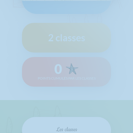
2 classes
0
POINTS CUMULÉS PAR LES CLASSES
Les classes