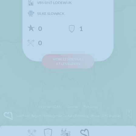
VBS SINT-LODEWIJK
SILKE SLOWACK
0
1
0
VOIR LES DÉTAILS
ET LES ÉLÈVES
Vie privée (GDPR)
Cookies
Plan du site
GoodPlanet Belgium | Edinburgstraat 26 Rue d’Edimbourg – Brussel 1050 Bruxelles