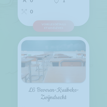
0
1
0
VOIR LES DÉTAILS
ET LES ÉLÈVES
L6 Beveren-Kruibeke-
Zwijndrecht