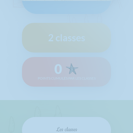
2 classes
0
POINTS CUMULÉS PAR LES CLASSES
Les classes