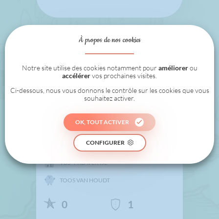
À propos de nos cookies
Notre site utilise des cookies notamment pour
améliorer
ou
accélérer
vos prochaines visites.
Ci-dessous, nous vous donnons le contrôle sur les cookies que vous
souhaitez activer.
OK, TOUT ACTIVER
5B NOORDERWIJK
CONFIGURER
VBS 'T KLAVERTJE
TOOS VAN HOUDT
0
1