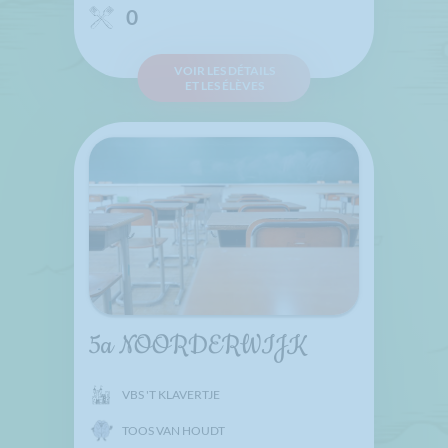
0
VOIR LES DÉTAILS
ET LES ÉLÈVES
5a NOORDERWIJK
VBS 'T KLAVERTJE
TOOS VAN HOUDT