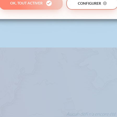
OK, TOUT ACTIVER
CONFIGURER
Aucun défi n'a encore été 