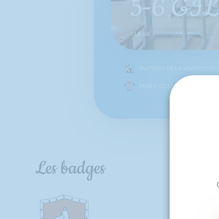
5-6 GI
CLASSE
INSTITUT DE LA VISITATION
MARIE COLMANT
Les badges