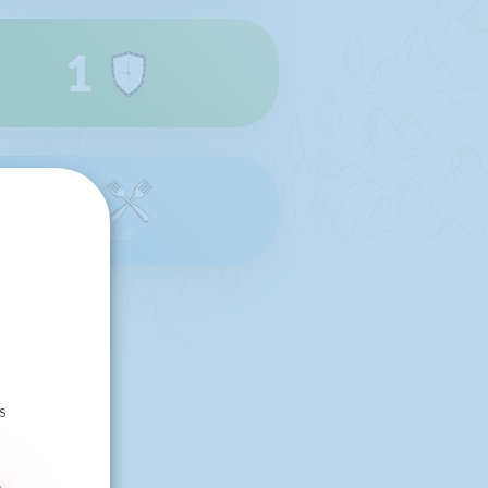
1
0
RÉALISÉ
s