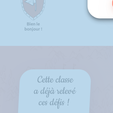
Bien le
bonjour !
Cette classe
a déjà relevé
ces défis !