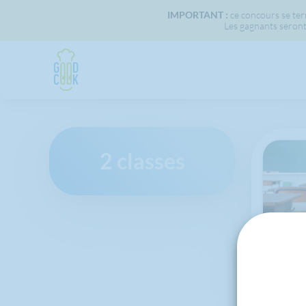
IMPORTANT :
ce concours se term
Les gagnants seront
2 classes