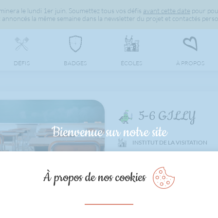
inera le lundi 1er juin. Soumettez tous vos défis
avant cette date
pour pou
 annoncés la même semaine dans la newsletter du projet et contactés perso
DÉFIS
BADGES
ÉCOLES
À PROPOS
5-6 GILLY
Bienvenue sur notre site
INSTITUT DE LA VISITATION
0
1
À propos de nos cookies
0