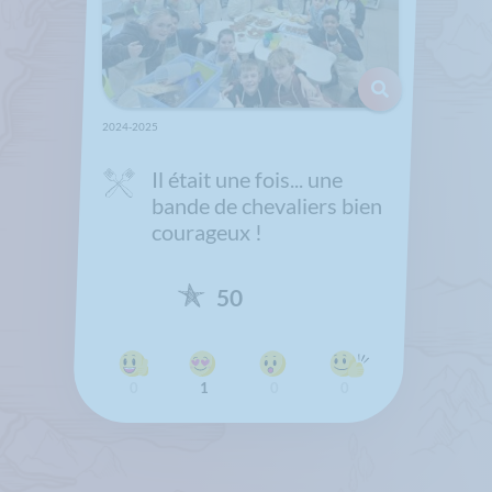
2024-2025
Il était une fois... une
bande de chevaliers bien
courageux !
50
0
1
0
0