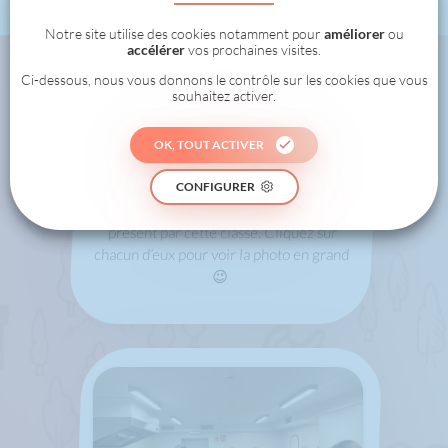
Notre site utilise des cookies notamment pour
améliorer
ou
accélérer
vos prochaines visites.
Ci-dessous, nous vous donnons le contrôle sur les cookies que vous
souhaitez activer.
Cette classe
a déjà relevé
OK, TOUT ACTIVER
ces défis !
CONFIGURER
Voici tous les challenges réalisés jusqu’à
présent par cette classe. Cliquez sur
chacun d’eux pour voir la photo en grand
😉