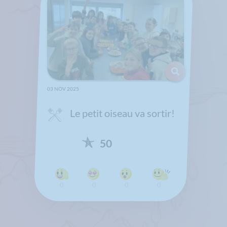
03 NOV 2025
Le petit oiseau va sortir!
50
0
0
0
0