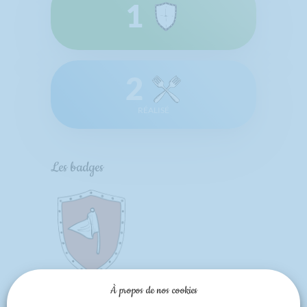
1
2
RÉALISÉ
Les badges
Bien le
À propos de nos cookies
bonjour !