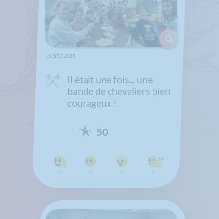
16 DÉC 2025
Il était une fois... une
bande de chevaliers bien
courageux !
50
0
0
0
0