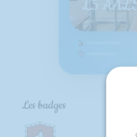
L5 AAL
CLASSE
GO! BS GAAF AALST
INEKE SWILLENS
Les badges