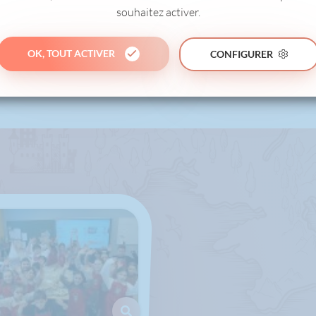
souhaitez activer.
OK, TOUT ACTIVER
CONFIGURER