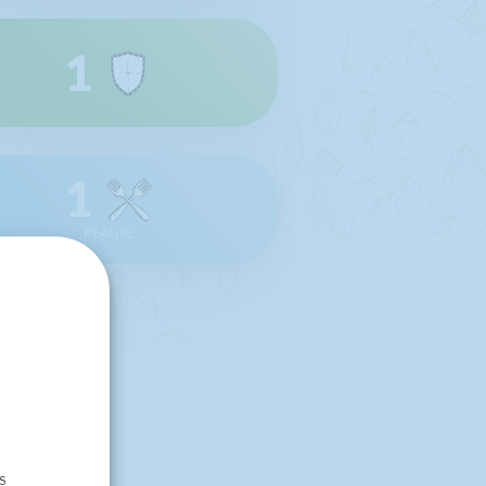
1
1
RÉALISÉ
s