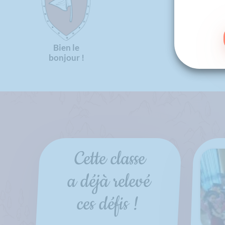
Bien le
bonjour !
Cette classe
a déjà relevé
ces défis !