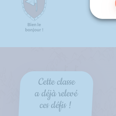
Bien le
bonjour !
Cette classe
a déjà relevé
ces défis !