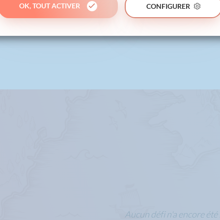
OK, TOUT ACTIVER
CONFIGURER
Aucun défi n'a encore été 