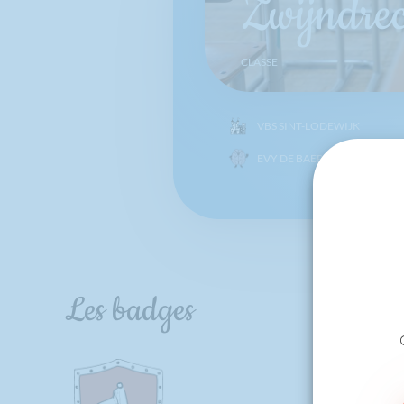
Zwijndre
CLASSE
VBS SINT-LODEWIJK
EVY DE BAERE
Les badges