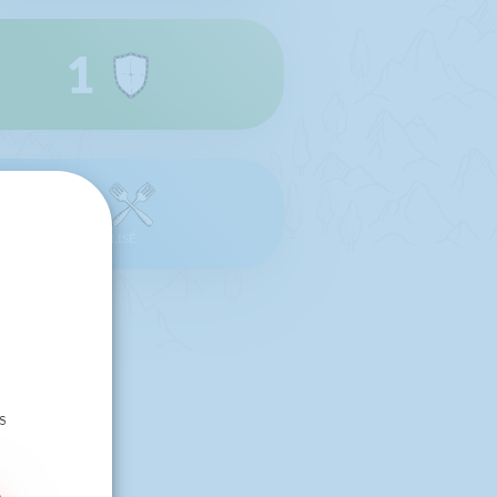
1
0
RÉALISÉ
s