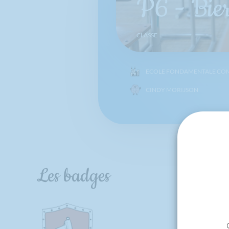
P6 - Bier
CLASSE
ECOLE FONDAMENTALE COM
CINDY MORIJSON
Les badges