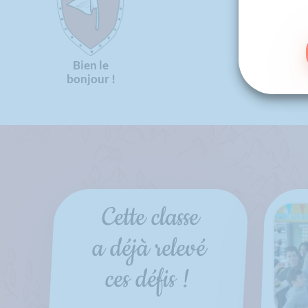
Bien le
bonjour !
Cette classe
a déjà relevé
ces défis !