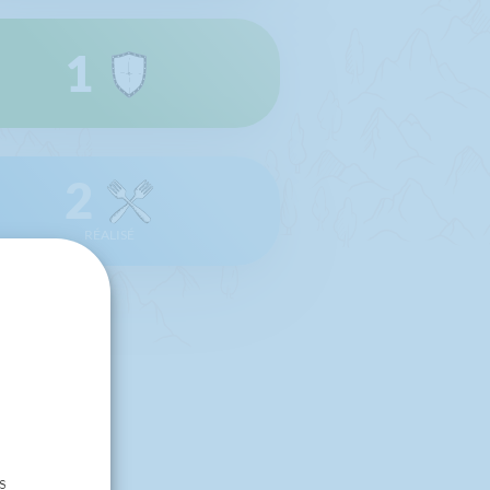
1
2
RÉALISÉ
s