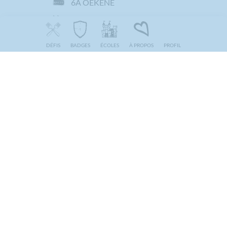
6A OEKENE
VBS Arkorum 08 De Ark
DÉFIS
BADGES
ÉCOLES
À PROPOS
PROFIL
In groepjes maakten de
leerlingen een mindmap over de
quest.
We bekeken nog eens de foto's
van de workshop en konden ons
op die manier terug inleven.
RÉAGISSEZ :
Vie privée (GDPR)
Cookies
Plan du site
0
0
0
0
GoodPlanet Belgium | Edinburgstraat 26 Rue d’Edimbourg – Brussel 1050 Bruxelles