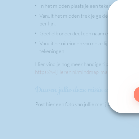
In het midden plaats je een tekening van het
Vanuit het midden trek je gekleurde lijnen na
per lijn.
Geef elk onderdeel een naam en maak er teke
Vanuit de uiteinden van deze lijnen kan je we
tekeningen
Hier vind je nog meer handige tips en voorbeel
https://wij-leren.nl/mindmap-maken-kinderen
Durven jullie deze missie aan?
Post hier een foto van jullie met jullie mindmap(