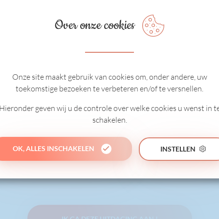
 onderwerp
Over onze cookies
ar buiten, een andere kleur
ningen bij
er nieuwe lijnen trekken met
Onze site maakt gebruik van cookies om, onder andere, uw
toekomstige bezoeken te verbeteren en/of te versnellen.
den:
Hieronder geven wij u de controle over welke cookies u wenst in t
.php
schakelen.
OK, ALLES INSCHAKELEN
INSTELLEN
s).
IK GA DEZE UITDAGING AAN !