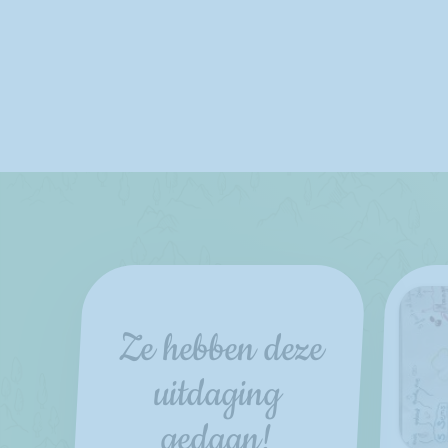
Ze hebben deze
uitdaging
gedaan!