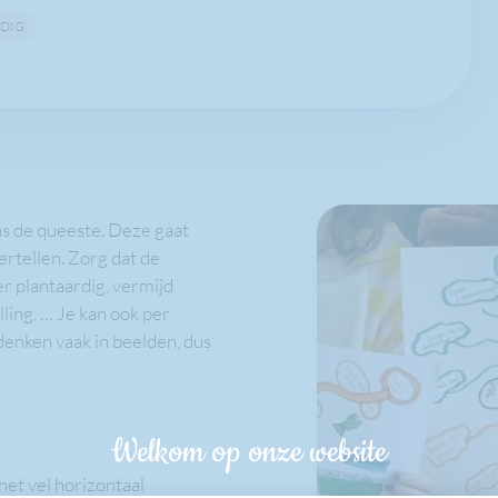
DIG
ns de queeste. Deze gaat
vertellen. Zorg dat de
r plantaardig, vermijd
ling, … Je kan ook per
nken vaak in beelden, dus
Welkom op onze website
het vel horizontaal