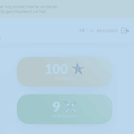
er nog punten mee te verdienen.
jk gecontacteerd via mail.
FR
NL
INLOGGEN
S
100
TE WINNEN
9
KEER GEDAAN