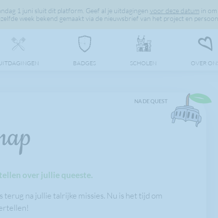
dag 1 juni sluit dit platform. Geef al je uitdagingen
voor deze datum
in om 
elfde week bekend gemaakt via de nieuwsbrief van het project en persoonli
UITDAGINGEN
BADGES
SCHOLEN
OVER ON
NA DE QUEST
map
llen over jullie queeste.
erug na jullie talrijke missies. Nu is het tijd om
ertellen!