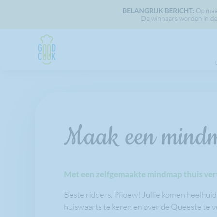
BELANGRIJK BERICHT:
Op maan
De winnaars worden in dez
Maak een mind
Met een zelfgemaakte mindmap thuis verte
Beste ridders. Pfioew! Jullie komen heelhuids t
huiswaarts te keren en over de Queeste te v