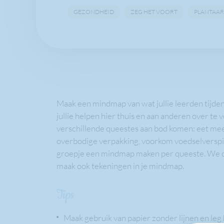
GEZONDHEID
ZEG HET VOORT
PLANTAAR
Maak een mindmap van wat jullie leerden tijde
jullie helpen hier thuis en aan anderen over te 
verschillende queestes aan bod komen: eet mee
overbodige verpakking, voorkom voedselverspil
groepje een mindmap maken per queeste. We de
maak ook tekeningen in je mindmap.
Tips
Maak gebruik van papier zonder lijnen en leg 