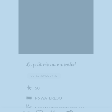
Le petit oiseau va sortir!
TOUT LE MONDE S’Y MET
50
P6 WATERLOO
Ecole fondamentale libre des