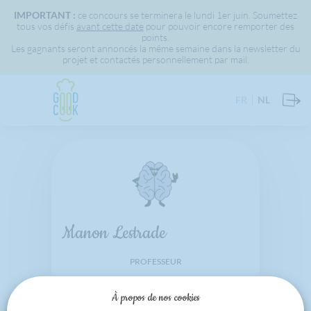
IMPORTANT :
ce concours se terminera le lundi 1er juin. Soumettez
tous vos défis
avant cette date
pour pouvoir encore remporter des
points.
Les gagnants seront annoncés la même semaine dans la newsletter du
projet et contactés personnellement par mail.
FR
NL
Manon Lestrade
PROFESSEUR
Ecole fondamentale communale
À propos de nos cookies
Blaton