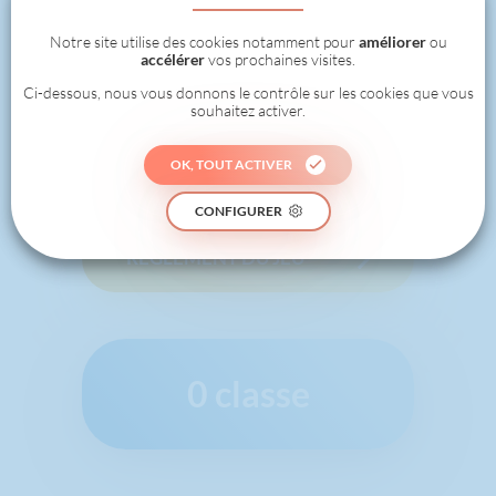
Notre site utilise des cookies notamment pour
améliorer
ou
accélérer
vos prochaines visites.
Ci-dessous, nous vous donnons le contrôle sur les cookies que vous
souhaitez activer.
JE RELÈVE UN
NOUVEAU DÉFI !
OK, TOUT ACTIVER
CONFIGURER
RÈGLEMENT DU JEU
0 classe