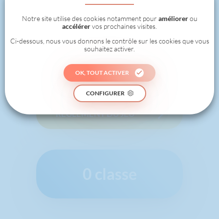
Notre site utilise des cookies notamment pour
améliorer
ou
accélérer
vos prochaines visites.
Ci-dessous, nous vous donnons le contrôle sur les cookies que vous
souhaitez activer.
JE RELÈVE UN
NOUVEAU DÉFI !
OK, TOUT ACTIVER
CONFIGURER
RÈGLEMENT DU JEU
0 classe