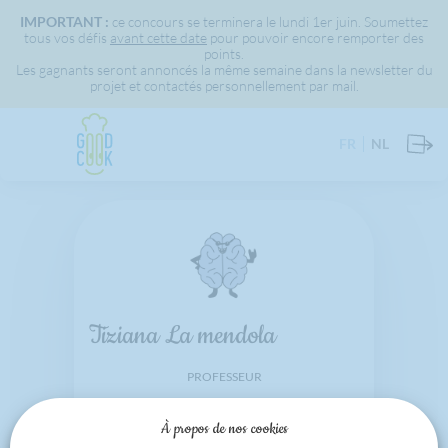
IMPORTANT :
ce concours se terminera le lundi 1er juin. Soumettez
tous vos défis
avant cette date
pour pouvoir encore remporter des
points.
Les gagnants seront annoncés la même semaine dans la newsletter du
projet et contactés personnellement par mail.
FR
NL
Tiziana La mendola
PROFESSEUR
Ecole fondamentale libre Saint-
À propos de nos cookies
Joseph