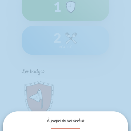
1
2
RÉALISÉ
Les badges
À propos de nos cookies
Bien le
bonjour !