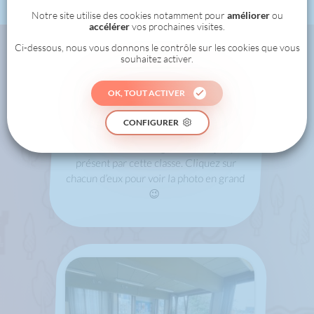
Notre site utilise des cookies notamment pour
améliorer
ou
accélérer
vos prochaines visites.
Ci-dessous, nous vous donnons le contrôle sur les cookies que vous
souhaitez activer.
Cette classe
OK, TOUT ACTIVER
a déjà relevé
ces défis !
CONFIGURER
Voici tous les challenges réalisés jusqu’à
présent par cette classe. Cliquez sur
chacun d’eux pour voir la photo en grand
😉