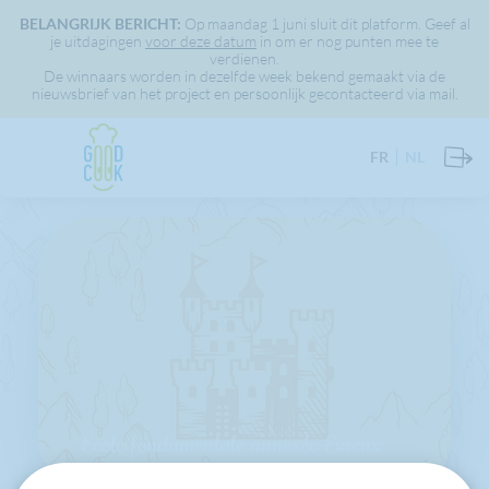
BELANGRIJK BERICHT:
Op maandag 1 juni sluit dit platform. Geef al
je uitdagingen
voor deze datum
in om er nog punten mee te
verdienen.
De winnaars worden in dezelfde week bekend gemaakt via de
nieuwsbrief van het project en persoonlijk gecontacteerd via mail.
FR
NL
Ecole fondamentale annexée Esneux