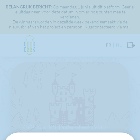
BELANGRIJK BERICHT:
Op maandag 1 juni sluit dit platform. Geef al
je uitdagingen
voor deze datum
in om er nog punten mee te
verdienen.
De winnaars worden in dezelfde week bekend gemaakt via de
nieuwsbrief van het project en persoonlijk gecontacteerd via mail.
FR
NL
GO! Next BS Daltonschool Zolder