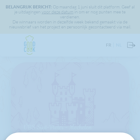
BELANGRIJK BERICHT:
Op maandag 1 juni sluit dit platform. Geef al
je uitdagingen
voor deze datum
in om er nog punten mee te
verdienen.
De winnaars worden in dezelfde week bekend gemaakt via de
nieuwsbrief van het project en persoonlijk gecontacteerd via mail.
FR
NL
VBS Sint-Pieter - Mechelen