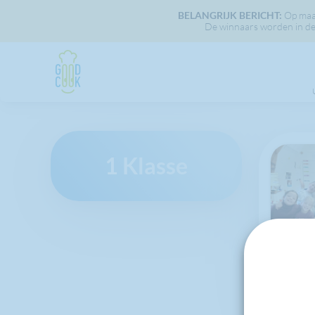
BELANGRIJK BERICHT:
Op maan
De winnaars worden in dez
1 Klasse