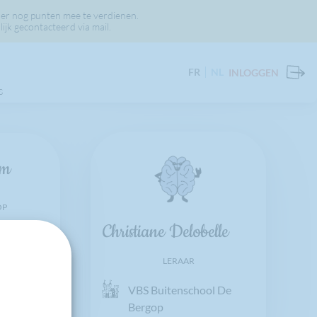
er nog punten mee te verdienen.
jk gecontacteerd via mail.
FR
NL
INLOGGEN
S
em
OP
Christiane Delobelle
LERAAR
VBS Buitenschool De
Bergop