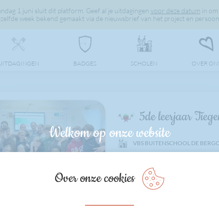
dag 1 juni sluit dit platform. Geef al je uitdagingen
voor deze datum
in om 
elfde week bekend gemaakt via de nieuwsbrief van het project en persoonli
UITDAGINGEN
BADGES
SCHOLEN
OVER ON
5de leerjaar Tieg
Welkom op onze website
VBS BUITENSCHOOL DE BERG
1150
9
Over onze cookies
11